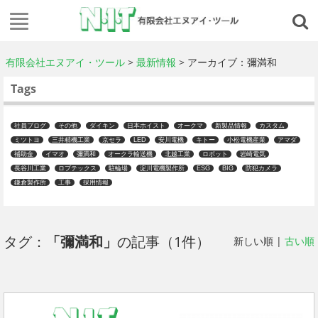
有限会社エヌアイ・ツール
>
最新情報
> アーカイブ：彌満和
Tags
社員ブログ
その他
ダイキン
日本ホイスト
オークマ
新製品情報
カスタム
ミツトヨ
三井精機工業
京セラ
LED
安川電機
キトー
小松電機産業
アマダ
補助金
イマオ
彌満和
オークラ輸送機
北越工業
ロボット
岩崎電気
長谷川工業
ロブテックス
駐輪場
淀川電機製作所
ESG
BIG
防犯カメラ
鎌倉製作所
工事
採用情報
タグ：
「彌満和」
の記事（1件）
新しい順 |
古い順