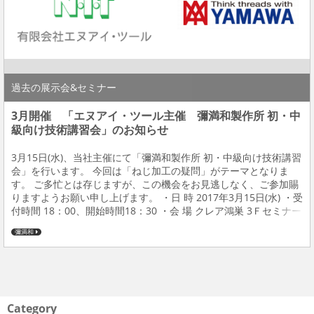
過去の展示会&セミナー
3月開催 「エヌアイ・ツール主催 彌満和製作所 初・中
級向け技術講習会」のお知らせ
3月15日(水)、当社主催にて「彌満和製作所 初・中級向け技術講習
会」を行います。 今回は「ねじ加工の疑問」がテーマとなりま
す。 ご多忙とは存じますが、この機会をお見逃しなく、ご参加賜
りますようお願い申し上げます。 ・日 時 2017年3月15日(水) ・受
付時間 18：00、開始時間18：30 ・会 場 クレア鴻巣 3Ｆセミナー
室（鴻巣市中央29-1） ・定 員 24名（定員になり次第、締め切
彌満和
ら...
Category