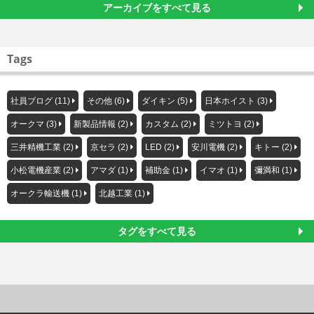
アーカイブをすべて見る
Tags
社員ブログ (11)
その他 (6)
ダイキン (5)
日本ホイスト (3)
オークマ (3)
新製品情報 (2)
カスタム (2)
ミツトヨ (2)
三井精機工業 (2)
京セラ (2)
LED (2)
安川電機 (2)
キトー (2)
小松電機産業 (2)
アマダ (1)
補助金 (1)
イマオ (1)
彌満和 (1)
オークラ輸送機 (1)
北越工業 (1)
タグをすべて見る