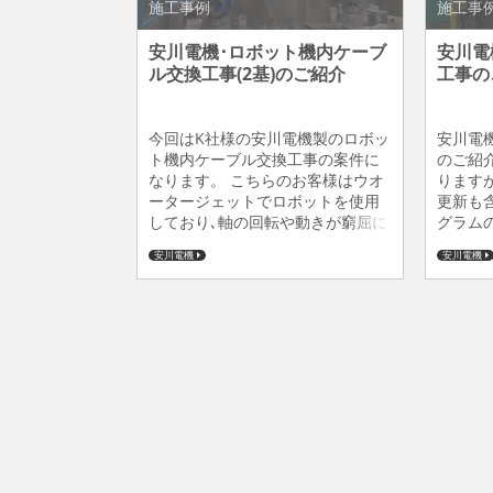
施工事例
施工事
安川電機･ロボット機内ケーブ
安川電
ル交換工事(2基)のご紹介
工事の
今回はK社様の安川電機製のロボッ
安川電
ト機内ケーブル交換工事の案件に
のご紹
なります。 こちらのお客様はウオ
ります
ータージェットでロボットを使用
更新も
しており､軸の回転や動きが窮屈に
グラム
なる事が多々ありケーブルにも負
た。 
安川電機
安川電機
荷が掛かるため定期的に交換をし
入でご
ております。 ご検討の際はぜひ弊
非とも
社までお気軽にご相談ください。
ださい