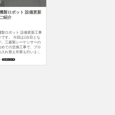
例
機製ロボット 設備更新
ご紹介
機製ロボット 設備更新工事
介です。 今回は2台目とな
が、三菱製シーケンサーの
含めての交換工事で、プロ
の入れ替え作業も行いまし
ロボット、自動化の更新や導
ロボット
検討がございましたら、是
弊社までお気軽にご相談く
。お待ちしております。