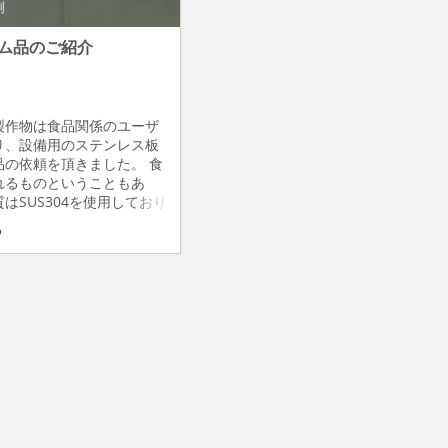
例
ム品のご紹介
製作物は食品関係のユーザ
り、設備用のステンレス板
品の依頼を頂きました。 食
れるものということもあ
はSUS304を使用しており
 問題なく使用され、ご満足
ております。