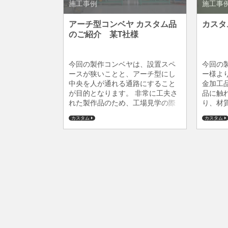
施工事例
施工事
アーチ型コンベヤ カスタム品
カスタ
のご紹介 某T社様
今回の製作コンベヤは、設置スペ
今回の
ースが狭いことと、アーチ型にし
ー様よ
中央を人が通れる通路にすること
金加工
が目的となります。 非常に工夫さ
品に触
れた製作品のため、工場見学の際
り、材質
に好評を頂いているようです。
ます。
カスタム
カスタム
を頂い