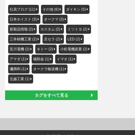
社員ブログ (11)
その他 (6)
ダイキン (5)
日本ホイスト (3)
オークマ (3)
新製品情報 (2)
カスタム (2)
ミツトヨ (2)
三井精機工業 (2)
京セラ (2)
LED (2)
安川電機 (2)
キトー (2)
小松電機産業 (2)
アマダ (1)
補助金 (1)
イマオ (1)
彌満和 (1)
オークラ輸送機 (1)
北越工業 (1)
タグをすべて見る