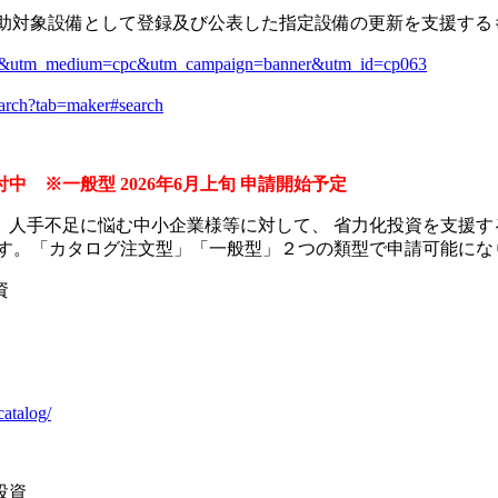
補助対象設備として登録及び公表した指定設備の更新を支援する
=other&utm_medium=cpc&utm_campaign=banner&utm_id=cp063
/search?tab=maker#search
中 ※一般型 2026年6月上旬 申請開始予定
人手不足に悩む中小企業様等に対して、 省力化投資を支援す
ます。「カタログ注文型」「一般型」２つの類型で申請可能にな
資
catalog/
投資