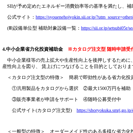
SIIが予め定めたエネルギー消費効率等の基準を満たし、
公式サイト：
https://syouenehojyokin.sii.or.jp/?utm_source
(Ⅲ)設備単位型 補助対象設備一覧：
https://sii.or.jp/setsubi05r
4.中小企業省力化投資補助金
※カタログ注文型 随時申請受付
中小企業様等の売上拡大や生産性向上を後押しするために、
産性向上を図り、 賃上げにつなげることを目的としており
＜カタログ注文型の特徴＞ 簡易で即効性がある省力化投
①汎用製品をカタログから選択 ②最大1500万円を補助
③販売事業者が申請をサポート ④随時公募受付中
公式サイト(カタログ注文型)
https://shoryokuka.smrj.go.jp/
＜一般型の特徴＞ オーダーメイド性のある多様な省力化