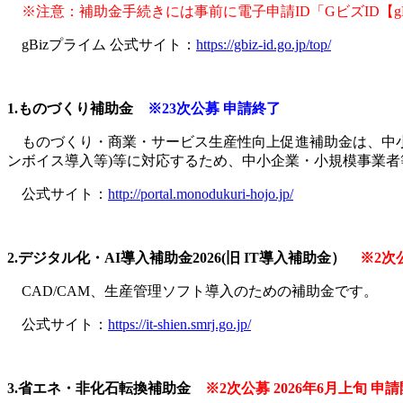
※注意：補助金手続きには事前に電子申請ID「GビズID【g
gBizプライム 公式サイト：
https://gbiz-id.go.jp/top/
1.ものづくり補助金
※23次公募 申請終了
ものづくり・商業・サービス生産性向上促進補助金は、中小
ンボイス導入等)等に対応するため、中小企業・小規模事業
公式サイト：
http://portal.monodukuri-hojo.jp/
2.デジタル化・AI導入補助金2026(旧 IT導入補助金）
※2次公
CAD/CAM、生産管理ソフト導入のための補助金です。
公式サイト：
https://it-shien.smrj.go.jp/
3.省エネ・非化石転換補助金
※2次公募 2026年6月上旬 申