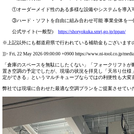
①オーダーメイド性のある多様な設備やシステムを導入可
③ハード・ソフトを自由に組み合わせ可能 事業全体を一
公式サイト(一般型)
https://shoryokuka.smrj.go.jp/ippan/
※上記以外にも都道府県で行われている補助金もございます
]]>
Fri, 22 May 2026 09:00:00 +0900
https://www.ni-tool.co.jp/med
「倉庫のスペースを無駄にしたくない」「フォークリフトが
置き空調の予定でしたが、現場の状況を拝見し「天吊り仕様
定ができる」というマルチキューブならではの利便性も大変
弊社では現場に合わせた最適な空調プランをご提案させてい