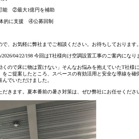
能 ②最大1億円を補助
体的に支援 ④公募回制
ので、お気軽に弊社までご相談ください。お待ちしております
ia/2026/04/22/198
今回はT社様向け空調設置工事のご案内になり
動くので床に物は置けない」そんなお悩みを抱えていたT社様
」をご提案したところ、スペースの有効活用と安全な導線を確
喜んでいただけました。
ただきます。夏本番前の暑さ対策は、ぜひ弊社にお任せくださ