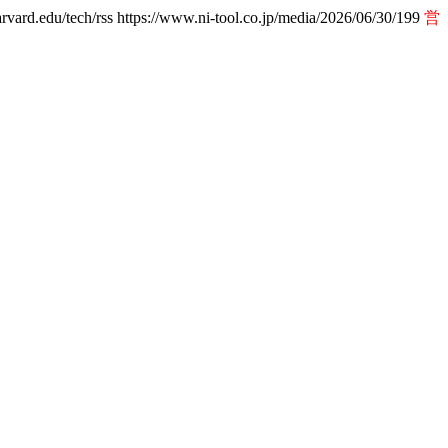
arvard.edu/tech/rss
https://www.ni-tool.co.jp/media/2026/06/30/199
営