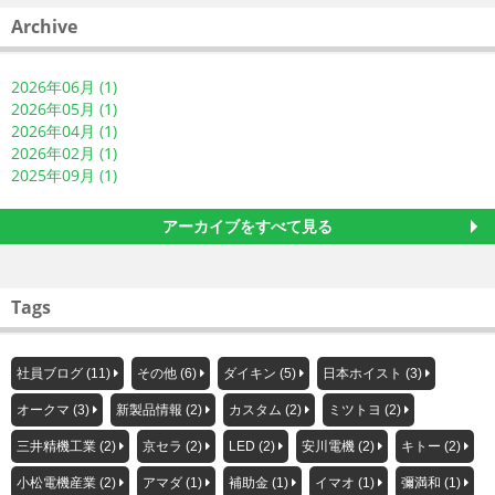
Archive
2026年06月 (1)
2026年05月 (1)
2026年04月 (1)
2026年02月 (1)
2025年09月 (1)
アーカイブをすべて見る
Tags
社員ブログ (11)
その他 (6)
ダイキン (5)
日本ホイスト (3)
オークマ (3)
新製品情報 (2)
カスタム (2)
ミツトヨ (2)
三井精機工業 (2)
京セラ (2)
LED (2)
安川電機 (2)
キトー (2)
小松電機産業 (2)
アマダ (1)
補助金 (1)
イマオ (1)
彌満和 (1)