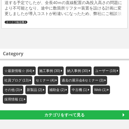
送する予定でしたが、全長40ｍの直線配置の為投入高さの問題に
より不可能となり、途中に数箇所リフター装置を設ける計画に変
更しましたが導入コストが桁違いになったため、弊社にご相談頂
きラインドライブコンベアを提案し受注となりました。 導入コス
オークラ輸送機
トも3/1以下になり満足頂いております。ちなみ...
Category
☆最新情報☆ (64)
施工事例 (30)
納入事例 (30)
ユーザー (19)
社員ブログ (13)
セミナー (4)
過去の展示会&セミナー (3)
その他 (3)
新製品 (2)
補助金 (2)
中古機 (1)
Web (1)
採用情報 (1)
カテゴリをすべて見る