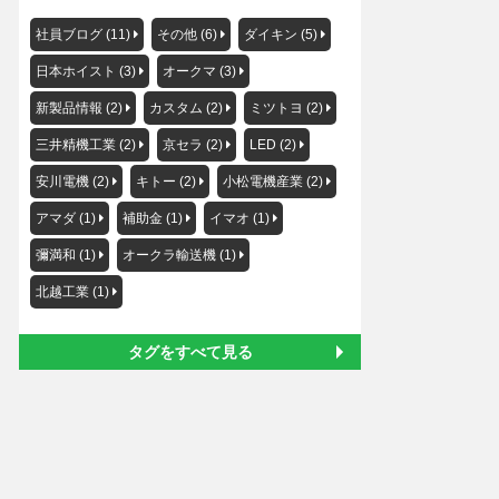
社員ブログ (11)
その他 (6)
ダイキン (5)
日本ホイスト (3)
オークマ (3)
新製品情報 (2)
カスタム (2)
ミツトヨ (2)
三井精機工業 (2)
京セラ (2)
LED (2)
安川電機 (2)
キトー (2)
小松電機産業 (2)
アマダ (1)
補助金 (1)
イマオ (1)
彌満和 (1)
オークラ輸送機 (1)
北越工業 (1)
タグをすべて見る