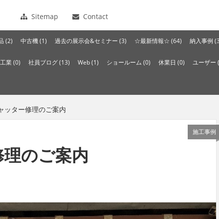
Sitemap
Contact
 (2)
中古機 (1)
過去の展示会&セミナー (3)
☆最新情報☆ (64)
納入事例 (3
工業 (0)
社員ブログ (13)
Web (1)
ショールーム (0)
休業日 (0)
ユーザー (
シャッター修理のご案内
施工事例
修理のご案内