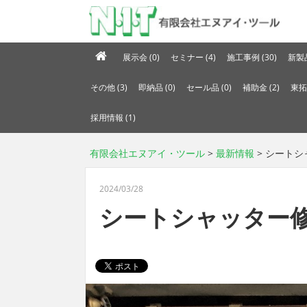
展示会 (0)
セミナー (4)
施工事例 (30)
新製品
その他 (3)
即納品 (0)
セール品 (0)
補助金 (2)
東拓
採用情報 (1)
有限会社エヌアイ・ツール
>
最新情報
> シート
2024/03/28
シートシャッター